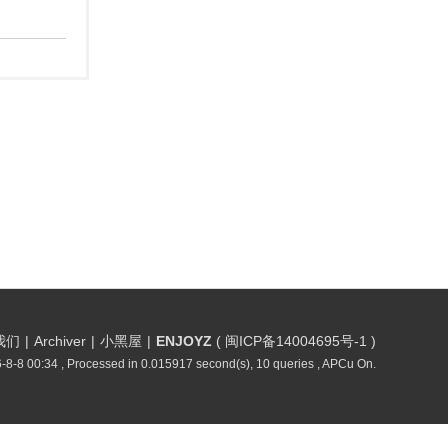
我们
|
Archiver
|
小黑屋
|
ENJOYZ
(
闽ICP备14004695号-1
)
-8-8 00:34
, Processed in 0.015917 second(s), 10 queries , APCu On.