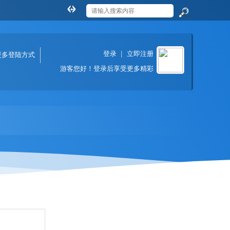
切
换
搜
到
索
宽
登录
|
立即注册
版
更多登陆方式
游客
您好！登录后享受更多精彩