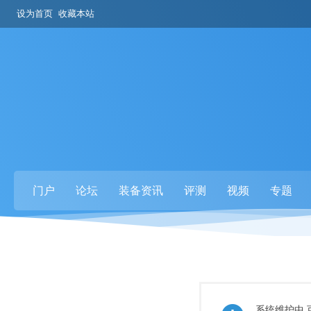
设为首页
收藏本站
门户
论坛
装备资讯
评测
视频
专题
系统维护中,可