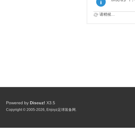
请稍候...
Powered by
Discuz!
X3.5
Copyright © 2005-2026, Enjoyz足球装备网.