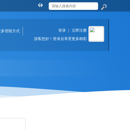
切
换
搜
到
索
宽
登录
|
立即注册
版
更多登陆方式
游客
您好！登录后享受更多精彩