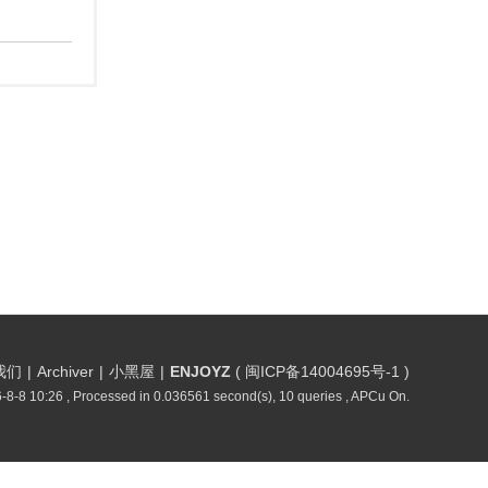
我们
|
Archiver
|
小黑屋
|
ENJOYZ
(
闽ICP备14004695号-1
)
-8-8 10:26
, Processed in 0.036561 second(s), 10 queries , APCu On.