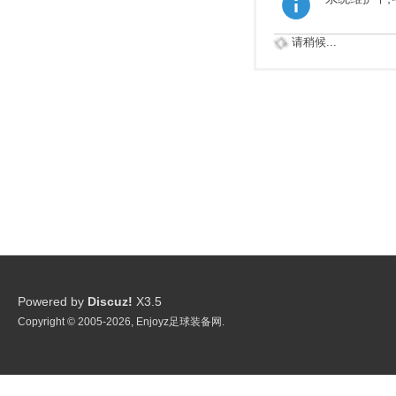
请稍候...
Powered by
Discuz!
X3.5
Copyright © 2005-2026, Enjoyz足球装备网.