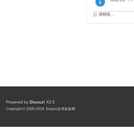
请稍候...
Powered by
Discuz!
X3.5
Copyright © 2005-2026, Enjoyz足球装备网.