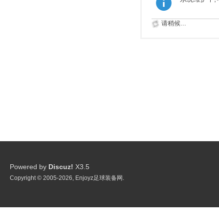
请稍候...
Powered by
Discuz!
X3.5
Copyright © 2005-2026, Enjoyz足球装备网.