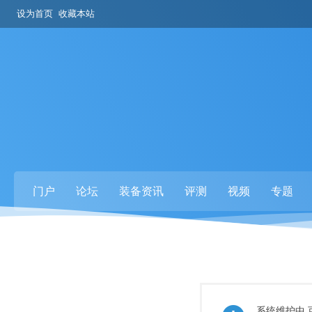
设为首页
收藏本站
门户
论坛
装备资讯
评测
视频
专题
系统维护中,可