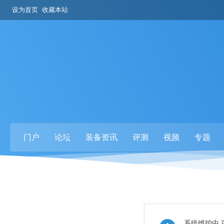
设为首页
收藏本站
门户
论坛
装备资讯
评测
视频
专题
系统维护中,可