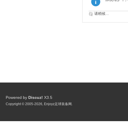
请稍候...
Powered by
Discuz!
X3.5
Copyright © 2005-2026, Enjoyz足球装备网.