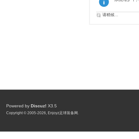
请稍候...
Powered by
Discuz!
X3.5
Copyright © 2005-2026, Enjoyz足球装备网.